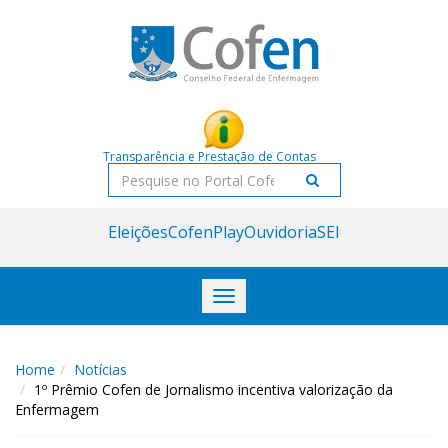
Acessar
Acessar
o
a
conteúdo
navegação
Transparência e Prestação de Contas
Pesquisar
Eleições
CofenPlay
Ouvidoria
SEI
Toggle
navigation
Home
Notícias
1º Prêmio Cofen de Jornalismo incentiva valorização da
Enfermagem