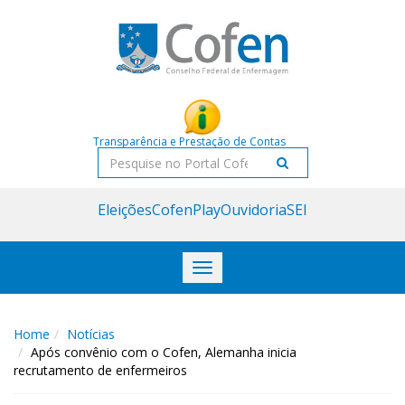
Acessar
Acessar
o
a
conteúdo
navegação
Transparência e Prestação de Contas
Pesquisar
Eleições
CofenPlay
Ouvidoria
SEI
Toggle
navigation
Home
Notícias
Após convênio com o Cofen, Alemanha inicia
recrutamento de enfermeiros