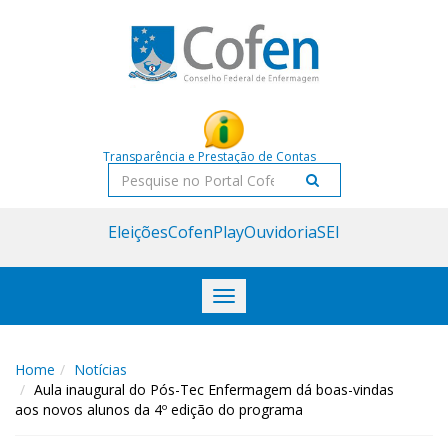
Acessar
Acessar
o
a
conteúdo
navegação
Transparência e Prestação de Contas
Pesquisar
Eleições
CofenPlay
Ouvidoria
SEI
Toggle
navigation
Home
Notícias
Aula inaugural do Pós-Tec Enfermagem dá boas-vindas
aos novos alunos da 4º edição do programa