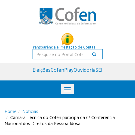
Acessar
Acessar
o
a
conteúdo
navegação
Transparência e Prestação de Contas
Pesquisar
Eleições
CofenPlay
Ouvidoria
SEI
Toggle
navigation
Home
Notícias
Câmara Técnica do Cofen participa da 6ª Conferência
Nacional dos Direitos da Pessoa Idosa