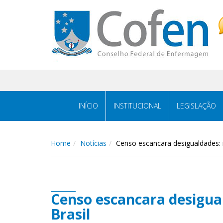
Acessar
Acessar
o
a
conteúdo
navegação
INÍCIO
INSTITUCIONAL
LEGISLAÇÃO
Home
Notícias
Censo escancara desigualdades:
Censo escancara desigu
Brasil