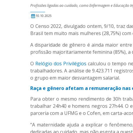
Profissões ligadas ao cuidado, como Enfermagem e Educação In
10.10.2025
O Censo 2022, divulgado ontem, 9/10, traz da
Brasil tem muito mais mulheres (28,75%) com
A disparidade de gênero é ainda maior entr
profissão majoritariamente feminina (85%), a
O
Relógio dos Privilégios
calculou o tempo ne
trabalhadores. A análise de 9.423.711 registr
o grupo em maior desvantagem salarial.
Raça e gênero afetam a remuneração nas
Para obter o mesmo rendimento de 30h traba
trabalhar 24h40 e homens negros 27h44. O e
parceria com a UFMG e o Cofen, em carta-aco
“A maternidade ajuda a explicar o fenômeno
dedicadas ao cuidado, mas não esgota a quest