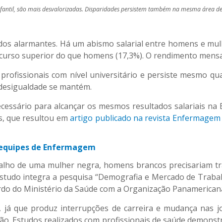
fantil, são mais desvalorizadas. Disparidades persistem também na mesma área d
dos alarmantes. Há um abismo salarial entre homens e mulh
 curso superior do que homens (17,3%). O rendimento mensa
e profissionais com nível universitário e persiste mesmo
 desigualdade se mantém.
cessário para alcançar os mesmos resultados salariais na
os, que resultou em
artigo publicado na revista Enfermagem
 equipes de Enfermagem
lho de uma mulher negra, homens brancos precisariam tr
studo integra a pesquisa “Demografia e Mercado de Traba
rdo do Ministério da Saúde com a Organização Panamerica
, já que produz interrupções de carreira e mudança nas j
ão. Estudos realizados com profissionais de saúde demons