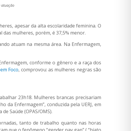
e atuação
eres, apesar da alta escolaridade feminina. O
l das mulheres, porém, é 37,5% menor.
 quando atuam na mesma área. Na Enfermagem,
 Enfermagem, conforme o gênero e a raça dos
 em Foco
, comprovou: as mulheres negras são
abalhar 23h18. Mulheres brancas precisariam
lho da Enfermagem”, conduzida pela UERJ, em
na de Saúde (OPAS/OMS).
ornadas, tanto de trabalho quanto nas horas
tram que o fenômeno “gender pay gap” ( “hiato