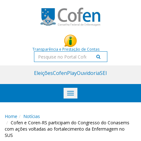
Acessar
Acessar
o
a
conteúdo
navegação
Transparência e Prestação de Contas
Pesquisar
Eleições
CofenPlay
Ouvidoria
SEI
Toggle
navigation
Home
Notícias
Cofen e Coren-RS participam do Congresso do Conasems
com ações voltadas ao fortalecimento da Enfermagem no
SUS