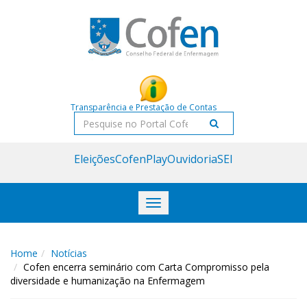
Acessar
Acessar
o
a
conteúdo
navegação
Transparência e Prestação de Contas
Pesquisar
Eleições
CofenPlay
Ouvidoria
SEI
Toggle
navigation
Home
Notícias
Cofen encerra seminário com Carta Compromisso pela
diversidade e humanização na Enfermagem