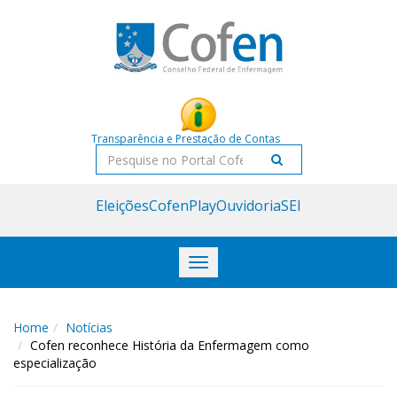
Acessar
Acessar
o
a
conteúdo
navegação
Transparência e Prestação de Contas
Pesquisar
Eleições
CofenPlay
Ouvidoria
SEI
Toggle
navigation
Home
Notícias
Cofen reconhece História da Enfermagem como
especialização