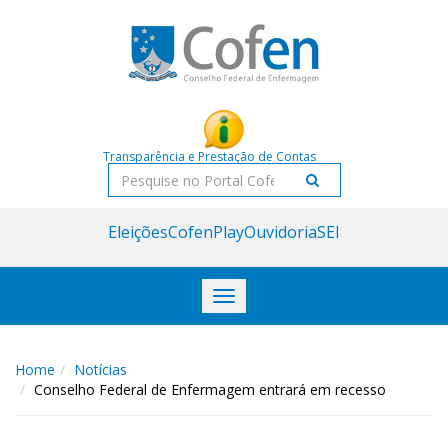
Acessar
Acessar
o
a
conteúdo
navegação
Transparência e Prestação de Contas
Pesquisar
Eleições
CofenPlay
Ouvidoria
SEI
Toggle
navigation
Home
Notícias
Conselho Federal de Enfermagem entrará em recesso