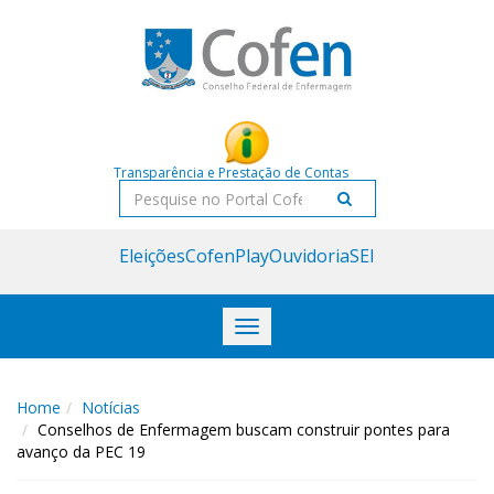
Acessar
Acessar
o
a
conteúdo
navegação
Transparência e Prestação de Contas
Pesquisar
Eleições
CofenPlay
Ouvidoria
SEI
Toggle
navigation
Home
Notícias
Conselhos de Enfermagem buscam construir pontes para
avanço da PEC 19