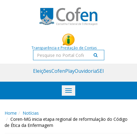
Acessar
Acessar
o
a
conteúdo
navegação
Transparência e Prestação de Contas
Pesquisar
Eleições
CofenPlay
Ouvidoria
SEI
Toggle
navigation
Home
Notícias
Coren-MG inicia etapa regional de reformulação do Código
de Ética da Enfermagem