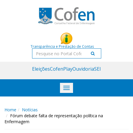
Acessar
Acessar
o
a
conteúdo
navegação
Transparência e Prestação de Contas
Pesquisar
Eleições
CofenPlay
Ouvidoria
SEI
Toggle
navigation
Home
Notícias
Fórum debate falta de representação política na
Enfermagem