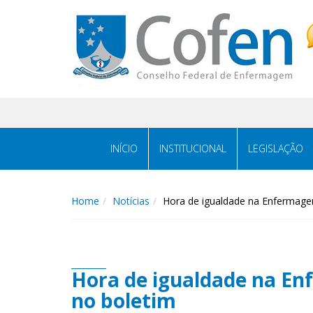
Acessar
Acessar
o
a
conteúdo
navegação
INÍCIO
INSTITUCIONAL
LEGISLAÇÃO
Home
Notícias
Hora de igualdade na Enfermagem
Hora de igualdade na En
no boletim