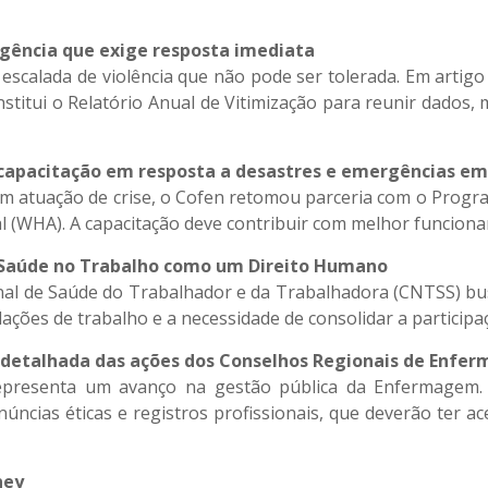
gência que exige resposta imediata
calada de violência que não pode ser tolerada. Em artigo
institui o Relatório Anual de Vitimização para reunir dados, 
 capacitação em resposta a desastres e emergências e
em atuação de crise, o Cofen retomou parceria com o Progr
al (WHA). A capacitação deve contribuir com melhor funcion
r Saúde no Trabalho como um Direito Humano
onal de Saúde do Trabalhador e da Trabalhadora (CNTSS) b
ações de trabalho e a necessidade de consolidar a participa
o detalhada das ações dos Conselhos Regionais de Enf
epresenta um avanço na gestão pública da Enfermagem.
úncias éticas e registros profissionais, que deverão ter ac
ney