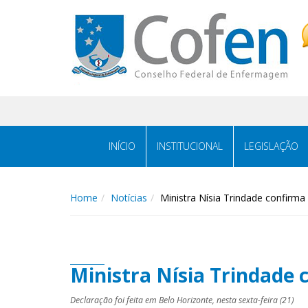
Acessar
Acessar
o
a
conteúdo
navegação
INÍCIO
INSTITUCIONAL
LEGISLAÇÃO
Home
Notícias
Ministra Nísia Trindade confir
Ministra Nísia Trindade
Declaração foi feita em Belo Horizonte, nesta sexta-feira (21)