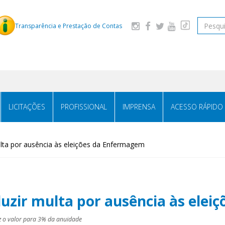
Pesquis
Transparência e Prestação de Contas
LICITAÇÕES
PROFISSIONAL
IMPRENSA
ACESSO RÁPIDO
ulta por ausência às eleições da Enfermagem
duzir multa por ausência às ele
uz o valor para 3% da anuidade