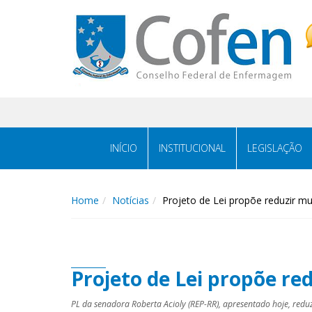
Acessar
Acessar
o
a
conteúdo
navegação
INÍCIO
INSTITUCIONAL
LEGISLAÇÃO
Home
Notícias
Projeto de Lei propõe reduzir m
Projeto de Lei propõe re
PL da senadora Roberta Acioly (REP-RR), apresentado hoje, red