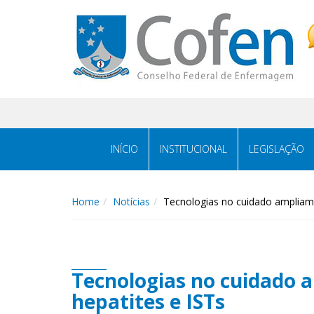
Acessar
Acessar
o
a
conteúdo
navegação
INÍCIO
INSTITUCIONAL
LEGISLAÇÃO
Home
Notícias
Tecnologias no cuidado ampliam 
Tecnologias no cuidado 
hepatites e ISTs