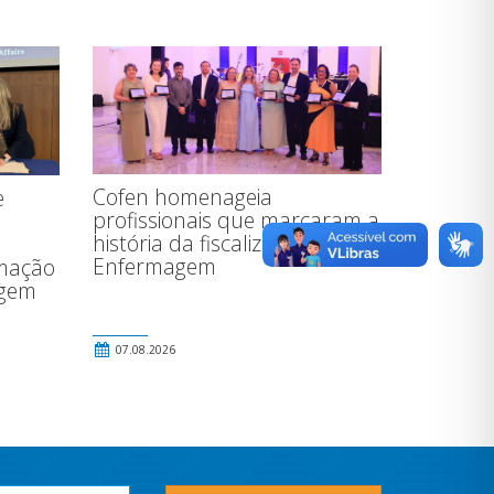
Cofen homenageia
e
profissionais que marcaram a
história da fiscalização da
Enfermagem
rmação
agem
07.08.2026