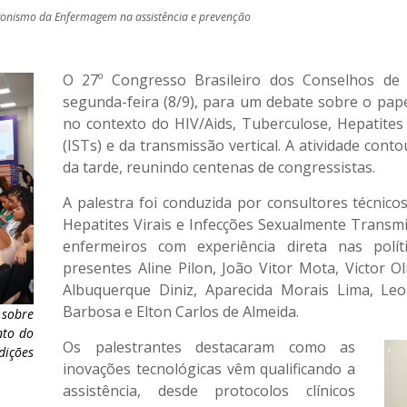
gonismo da Enfermagem na assistência e prevenção
O 27º Congresso Brasileiro dos Conselhos de
segunda-feira (8/9), para um debate sobre o pap
no contexto do HIV/Aids, Tuberculose, Hepatites 
(ISTs) e da transmissão vertical. A atividade co
da tarde, reunindo centenas de congressistas.
A palestra foi conduzida por consultores técnic
Hepatites Virais e Infecções Sexualmente Transmi
enfermeiros com experiência direta nas polít
presentes Aline Pilon, João Vitor Mota, Victor Oli
Albuquerque Diniz, Aparecida Morais Lima, L
Barbosa e Elton Carlos de Almeida.
 sobre
nto do
Os palestrantes destacaram como as
ições
inovações tecnológicas vêm qualificando a
assistência, desde protocolos clínicos