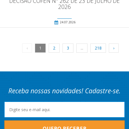
DECISÃO COFEN N° 262 DE 23 DE JULHO DE
2026
24.07.2026
‹
1
2
3
...
218
›
Receba nossas novidades! Cadastre-se.
QUERO RECEBER