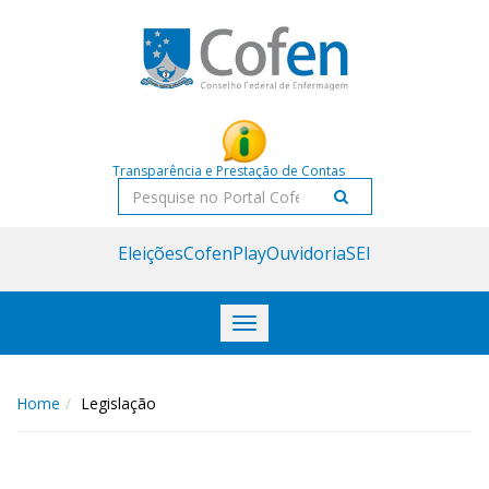
Acessar
Acessar
o
a
conteúdo
navegação
Transparência e Prestação de Contas
Pesquisar
Eleições
CofenPlay
Ouvidoria
SEI
Toggle
navigation
Home
Legislação