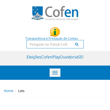
Acessar
Acessar
o
a
conteúdo
navegação
Transparência e Prestação de Contas
Pesquisar
Eleições
CofenPlay
Ouvidoria
SEI
Toggle
navigation
Home
Leis