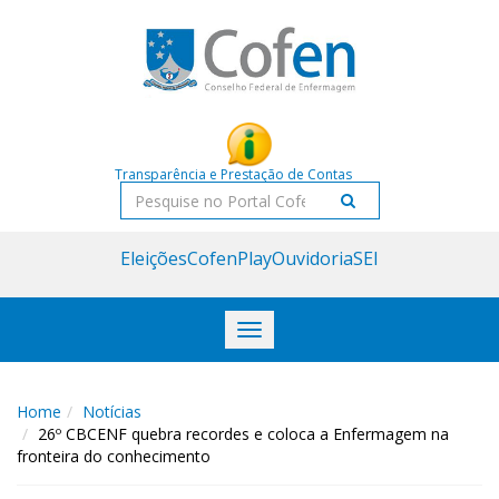
Acessar
Acessar
o
a
conteúdo
navegação
Transparência e Prestação de Contas
Pesquisar
Eleições
CofenPlay
Ouvidoria
SEI
Toggle
navigation
Home
Notícias
26º CBCENF quebra recordes e coloca a Enfermagem na
fronteira do conhecimento