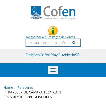
Acessar
Acessar
o
a
conteúdo
navegação
Transparência e Prestação de Contas
Pesquisar
Eleições
CofenPlay
Ouvidoria
SEI
Toggle
navigation
Home
Pareceres
PARECER DE CÂMARA TÉCNICA Nº
0092/2021/CTLN/DGEP/COFEN