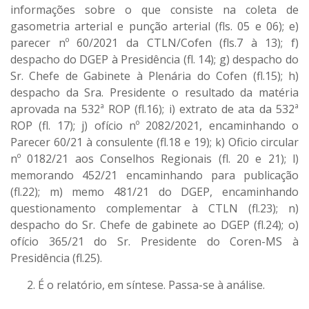
informações sobre o que consiste na coleta de
gasometria arterial e punção arterial (fls. 05 e 06); e)
parecer nº 60/2021 da CTLN/Cofen (fls.7 à 13); f)
despacho do DGEP à Presidência (fl. 14); g) despacho do
Sr. Chefe de Gabinete à Plenária do Cofen (fl.15); h)
despacho da Sra. Presidente o resultado da matéria
aprovada na 532ª ROP (fl.16); i) extrato de ata da 532ª
ROP (fl. 17); j) ofício nº 2082/2021, encaminhando o
Parecer 60/21 à consulente (fl.18 e 19); k) Oficio circular
nº 0182/21 aos Conselhos Regionais (fl. 20 e 21); l)
memorando 452/21 encaminhando para publicação
(fl.22); m) memo 481/21 do DGEP, encaminhando
questionamento complementar à CTLN (fl.23); n)
despacho do Sr. Chefe de gabinete ao DGEP (fl.24); o)
ofício 365/21 do Sr. Presidente do Coren-MS à
Presidência (fl.25).
É o relatório, em síntese. Passa-se à análise.