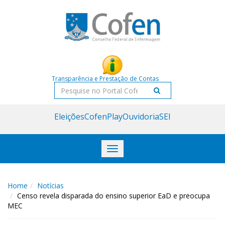
Acessar
Acessar
o
a
conteúdo
navegação
Transparência e Prestação de Contas
Pesquisar
Eleições
CofenPlay
Ouvidoria
SEI
Toggle
navigation
Home
Notícias
Censo revela disparada do ensino superior EaD e preocupa
MEC