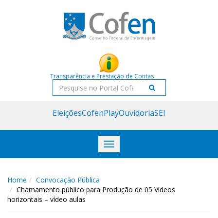
Acessar
Acessar
o
a
conteúdo
navegação
Transparência e Prestação de Contas
Pesquisar
Eleições
CofenPlay
Ouvidoria
SEI
Toggle
navigation
Home
Convocação Pública
Chamamento público para Produção de 05 Vídeos
horizontais – vídeo aulas