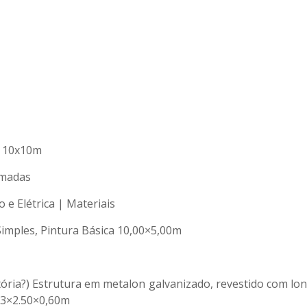
– 10x10m
omadas
e Elétrica | Materiais
imples, Pintura Básica 10,00×5,00m
stória?) Estrutura em metalon galvanizado, revestido com lon
83×2.50×0,60m