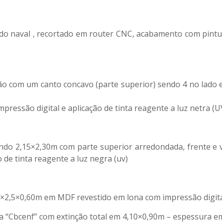
o naval , recortado em router CNC, acabamento com pintu
o com um canto concavo (parte superior) sendo 4 no lado e
ressão digital e aplicação de tinta reagente a luz netra (UV
do 2,15×2,30m com parte superior arredondada, frente e v
o de tinta reagente a luz negra (uv)
×2,5×0,60m em MDF revestido em lona com impressão digital
ita “Cbcenf” com extinção total em 4,10×0,90m – espessura 