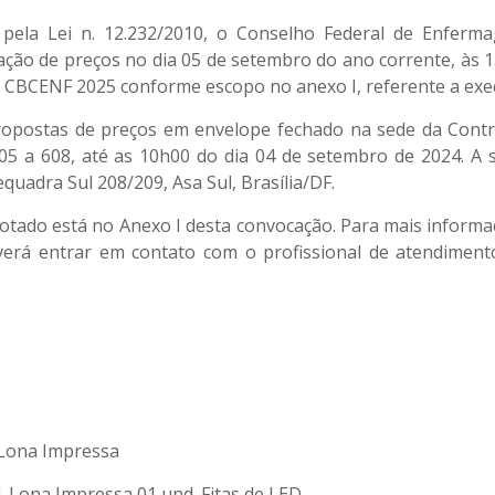
 pela Lei n. 12.232/2010, o Conselho Federal de Enferm
ação de preços no dia 05 de setembro do ano corrente, às
s CBCENF 2025 conforme escopo no anexo I, referente a exec
opostas de preços em envelope fechado na sede da Contra
605 a 608, até as 10h00 do dia 04 de setembro de 2024. A
uadra Sul 208/209, Asa Sul, Brasília/DF.
 cotado está no Anexo I desta convocação. Para mais informa
erá entrar em contato com o profissional de atendimento
 Lona Impressa
| Lona Impressa 01 und. Fitas de LED