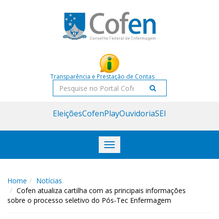
Acessar
Acessar
o
a
conteúdo
navegação
Transparência e Prestação de Contas
Pesquisar
Eleições
CofenPlay
Ouvidoria
SEI
Toggle
navigation
Home
Notícias
Cofen atualiza cartilha com as principais informações
sobre o processo seletivo do Pós-Tec Enfermagem