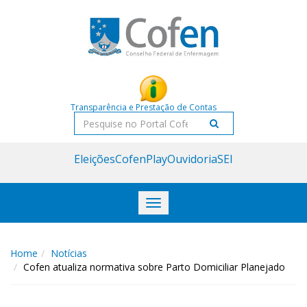
Acessar
Acessar
o
a
conteúdo
navegação
Transparência e Prestação de Contas
Pesquisar
Eleições
CofenPlay
Ouvidoria
SEI
Toggle
navigation
Home
Notícias
Cofen atualiza normativa sobre Parto Domiciliar Planejado