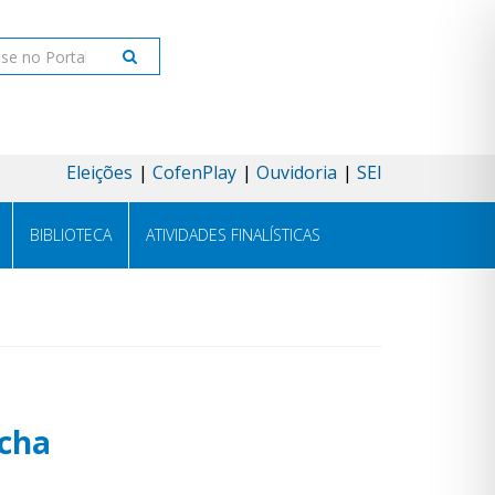
ar
Eleições
CofenPlay
Ouvidoria
SEI
BIBLIOTECA
ATIVIDADES FINALÍSTICAS
úcha