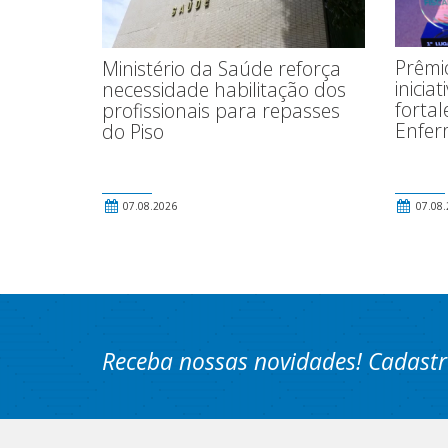
Prêmio
Ministério da Saúde reforça
inicia
necessidade habilitação dos
fortal
profissionais para repasses
Enfe
do Piso
07.08.2026
07.08.
Receba nossas novidades! Cadastr