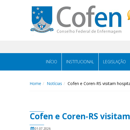
Acessar
Acessar
o
a
conteúdo
navegação
INÍCIO
INSTITUCIONAL
LEGISLAÇÃO
Home
Notícias
Cofen e Coren-RS visitam hospit
Cofen e Coren-RS visita
01.07.2026