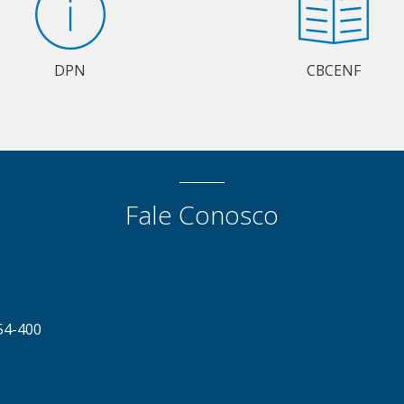
DPN
CBCENF
Fale Conosco
54-400