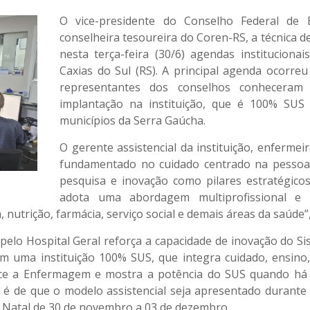
O vice-presidente do Conselho Federal de
conselheira tesoureira do Coren-RS, a técnica d
nesta terça-feira (30/6) agendas institucion
Caxias do Sul (RS). A principal agenda ocorreu
representantes dos conselhos conheceram
implantação na instituição, que é 100% SUS
municípios da Serra Gaúcha.
O gerente assistencial da instituição, enferme
fundamentado no cuidado centrado na pessoa e
pesquisa e inovação como pilares estratégicos
adota uma abordagem multiprofissional e tr
, nutrição, farmácia, serviço social e demais áreas da saúde”
elo Hospital Geral reforça a capacidade de inovação do 
em uma instituição 100% SUS, que integra cuidado, ensino
talece a Enfermagem e mostra a potência do SUS quando 
o é de que o modelo assistencial seja apresentado durante
 Natal de 30 de novembro a 03 de dezembro.