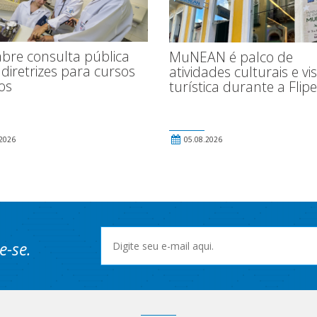
bre consulta pública
MuNEAN é palco de
diretrizes para cursos
atividades culturais e vi
os
turística durante a Flipe
2026
05.08.2026
e-se.