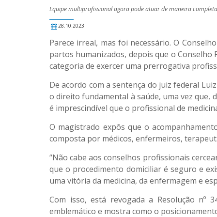
Equipe multiprofissional agora pode atuar de maneira completa
28.10.2023
Parece irreal, mas foi necessário. O Conselh
partos humanizados, depois que o Conselho Re
categoria de exercer uma prerrogativa profiss
De acordo com a sentença do juiz federal Lui
o direito fundamental à saúde, uma vez que, 
é imprescindível que o profissional de medicin
O magistrado expôs que o acompanhamento à
composta por médicos, enfermeiros, terapeuta
“Não cabe aos conselhos profissionais cercear
que o procedimento domiciliar é seguro e exi
uma vitória da medicina, da enfermagem e esp
Com isso, está revogada a Resolução nº 34
emblemático e mostra como o posicionamento d