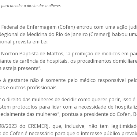
 para atender o direito das mulheres
o Federal de Enfermagem (Cofen) entrou com uma ação judi
gional de Medicina do Rio de Janeiro (Cremerj) baixou uma
ional prevista em Lei.
z Norton Baptista de Mattos, “a proibição de médicos em pa
diante da carência de hospitais, os procedimentos domicilia
a esteja presente”.
 gestante não é somente pelo médico responsável pelo p
s e outros profissionais.
 o direito das mulheres de decidir como querer parir, isso é
stem protocolos para lidar com a necessidade de hospitali
ecialmente das mulheres”, pontua a presidente do Cofen, B
8/2023 do CREMERJ, que, inclusive, não tem legitimidad
o Cofen é necessário para que o interesse público prevale