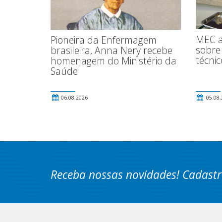
MEC a
Pioneira da Enfermagem
sobre 
brasileira, Anna Nery recebe
técnic
homenagem do Ministério da
Saúde
06.08.2026
05.08.
Receba nossas novidades! Cadastr