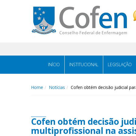
Acessar
Acessar
o
a
conteúdo
navegação
INÍCIO
INSTITUCIONAL
LEGISLAÇÃO
Home
Notícias
Cofen obtém decisão judicial para
Cofen obtém decisão judi
multiprofissional na assi