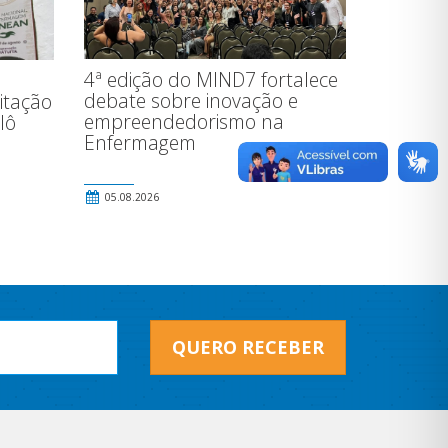
4ª edição do MIND7 fortalece
debate sobre inovação e
sitação
empreendedorismo na
lô
Enfermagem
05.08.2026
QUERO RECEBER