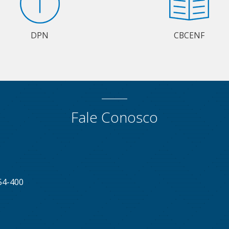
DPN
CBCENF
Fale Conosco
54-400