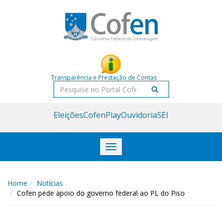
Acessar
Acessar
o
a
conteúdo
navegação
Transparência e Prestação de Contas
Pesquisar
Eleições
CofenPlay
Ouvidoria
SEI
Toggle
navigation
Home
Notícias
Cofen pede apoio do governo federal ao PL do Piso