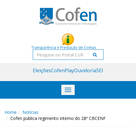
Acessar
Acessar
o
a
conteúdo
navegação
Transparência e Prestação de Contas
Pesquisar
Eleições
CofenPlay
Ouvidoria
SEI
Toggle
navigation
Home
Notícias
Cofen publica regimento interno do 28º CBCENF