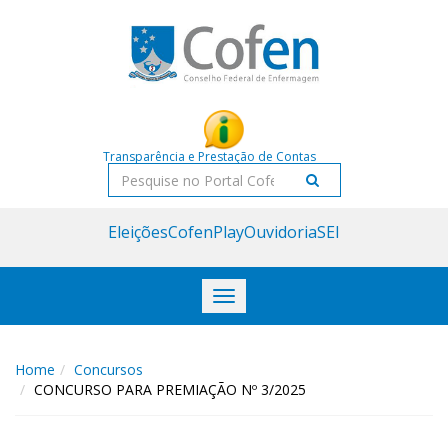
Acessar
Acessar
o
a
conteúdo
navegação
Transparência e Prestação de Contas
Pesquisar
Eleições
CofenPlay
Ouvidoria
SEI
Toggle
navigation
Home
Concursos
CONCURSO PARA PREMIAÇÃO Nº 3/2025