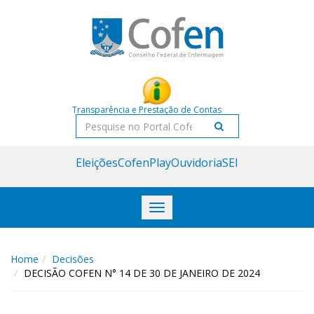
Acessar
Acessar
o
a
conteúdo
navegação
Transparência e Prestação de Contas
Pesquisar
Eleições
CofenPlay
Ouvidoria
SEI
Toggle
navigation
Home
Decisões
DECISÃO COFEN N° 14 DE 30 DE JANEIRO DE 2024