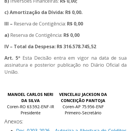
b)
Inversões Financeiras:
R$ 0,00;
c)
Amortização da Dívida: R$ 0,00.
III –
Reserva de Contigência:
R$ 0,00
a)
Reserva de Contigência:
R$ 0,00
IV –
Total da Despesa: R$ 316.578.745,52
Art. 5º
Esta Decisão entra em vigor na data de sua
assinatura e posterior publicação no Diário Oficial da
União.
MANOEL CARLOS NERI
VENCELAU JACKSON DA
DA SILVA
CONCEIÇÃO PANTOJA
Coren-RO 63.592-ENF-IR
Coren-AP 75.956-ENF
Presidente
Primeiro-Secretário
Anexos:
Dec. 0203-2026 - Autoriza a Abertura de Créditos