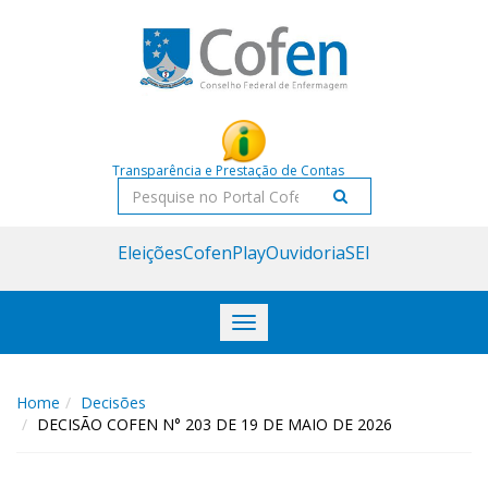
Acessar
Acessar
o
a
conteúdo
navegação
Transparência e Prestação de Contas
Pesquisar
Eleições
CofenPlay
Ouvidoria
SEI
Toggle
navigation
Home
Decisões
DECISÃO COFEN N° 203 DE 19 DE MAIO DE 2026