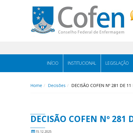
Acessar
Acessar
o
a
conteúdo
navegação
INÍCIO
INSTITUCIONAL
LEGISLAÇÃO
Home
Decisões
DECISÃO COFEN Nº 281 DE 11
DECISÃO COFEN Nº 281 
15.12.2025