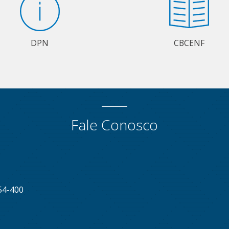
DPN
CBCENF
Fale Conosco
54-400