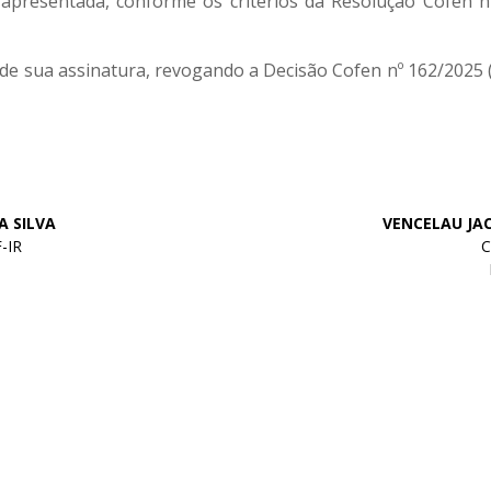
a apresentada, conforme os critérios da Resolução Cofen n
de sua assinatura, revogando a Decisão Cofen nº 162/2025 (
A SILVA
VENCELAU JA
-IR
C