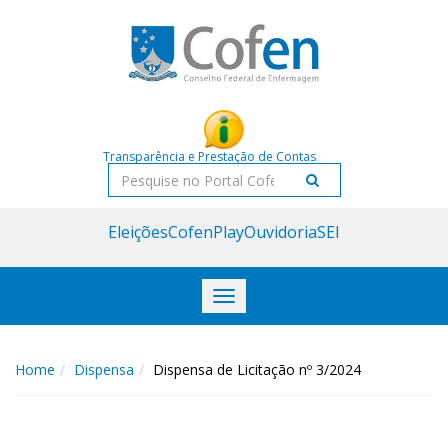
Acessar
Acessar
o
a
conteúdo
navegação
Transparência e Prestação de Contas
Pesquisar
Eleições
CofenPlay
Ouvidoria
SEI
Toggle
navigation
Home
Dispensa
Dispensa de Licitação nº 3/2024