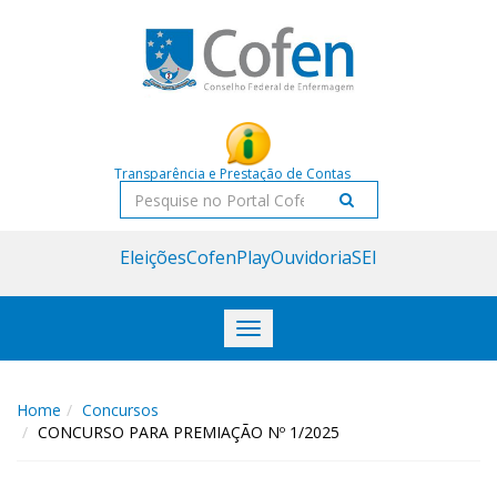
Acessar
Acessar
o
a
conteúdo
navegação
Transparência e Prestação de Contas
Pesquisar
Eleições
CofenPlay
Ouvidoria
SEI
Toggle
navigation
Home
Concursos
CONCURSO PARA PREMIAÇÃO Nº 1/2025