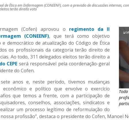
al de Ética em Enfermagem (CONEENF), com a previsão de discussões internas, consu
eitos terão direito voto
ermagem (Cofen) aprovou o
regimento da II
fermagem (CONEENF)
, que terá como objetivo
o e democrático de atualização do Código de Ética
os os profissionais da categoria terão direito de
cias. Ao todo, 311 delegados eleitos terão direito a
do CEPE
será responsável pela coordenação-geral
idente do Cofen.
 sete anos e, neste período, tivemos mudanças
co, econômico e político que envolve o exercício
Toda 
afios que temos a frente, com a participação de
profi
esquisadores, conselhos, associações, sindicatos e
parti
realizar um processo legítimo de reformulação do
 nossa profissão”, destaca o presidente do Cofen, Manoel Ne