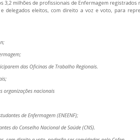
os 3,2 milhões de profissionais de Enfermagem registrados n
e delegados eleitos, com direito a voz e voto, para repr
en;
nfermagem;
ciparem das Oficinas de Trabalho Regionais.
is;
as organizações nacionais
Estudantes de Enfermagem (ENEENF);
rantes do Conselho Nacional de Saúde (CNS).
s, sem direito a voto, poderão ser convidadas pelo Cofen.