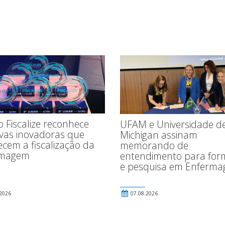
 Fiscalize reconhece
UFAM e Universidade d
tivas inovadoras que
Michigan assinam
ecem a fiscalização da
memorando de
rmagem
entendimento para fo
e pesquisa em Enferm
2026
07.08.2026