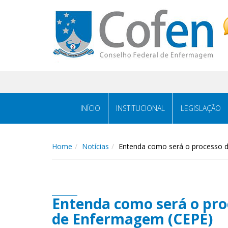
Acessar
Acessar
o
a
conteúdo
navegação
INÍCIO
INSTITUCIONAL
LEGISLAÇÃO
Home
Notícias
Entenda como será o processo de
Entenda como será o proc
de Enfermagem (CEPE)