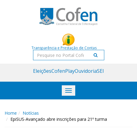
Acessar
Acessar
o
a
conteúdo
navegação
Transparência e Prestação de Contas
Pesquisar
Eleições
CofenPlay
Ouvidoria
SEI
Toggle
navigation
Home
Notícias
EpiSUS-Avançado abre inscrições para 21º turma