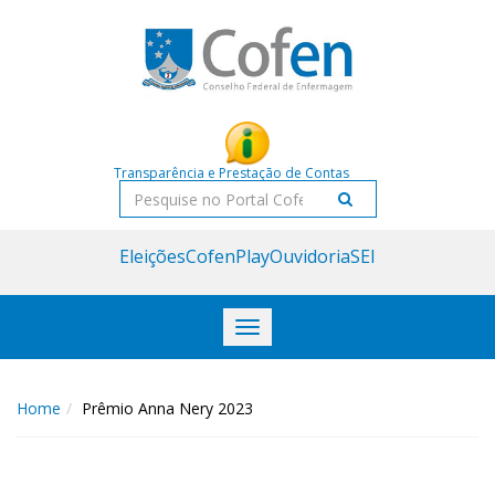
Acessar
Acessar
o
a
conteúdo
navegação
Transparência e Prestação de Contas
Pesquisar
Eleições
CofenPlay
Ouvidoria
SEI
Toggle
navigation
Home
Prêmio Anna Nery 2023