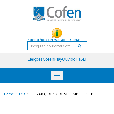
Acessar
Acessar
o
a
conteúdo
navegação
Transparência e Prestação de Contas
Pesquisar
Eleições
CofenPlay
Ouvidoria
SEI
Toggle
navigation
Home
Leis
LEI 2.604, DE 17 DE SETEMBRO DE 1955