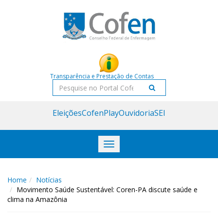
Acessar
Acessar
o
a
conteúdo
navegação
Transparência e Prestação de Contas
Pesquisar
Eleições
CofenPlay
Ouvidoria
SEI
Toggle
navigation
Home
Notícias
Movimento Saúde Sustentável: Coren-PA discute saúde e
clima na Amazônia