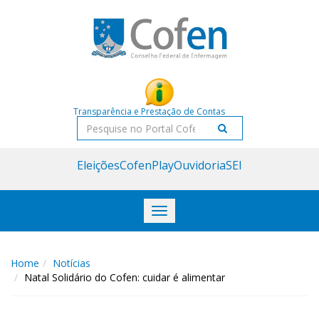
Acessar
Acessar
o
a
conteúdo
navegação
Transparência e Prestação de Contas
Pesquisar
Eleições
CofenPlay
Ouvidoria
SEI
Toggle
navigation
Home
Notícias
Natal Solidário do Cofen: cuidar é alimentar