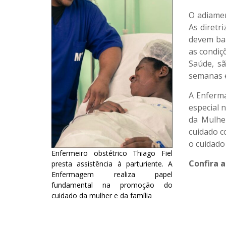
O adiamen
As diretr
devem bal
as condiçõ
Saúde, s
semanas e
A Enferma
especial 
da Mulhe
cuidado c
o cuidado
Enfermeiro obstétrico Thiago Fiel
Confira 
presta assistência à parturiente. A
Enfermagem realiza papel
fundamental na promoção do
cuidado da mulher e da família