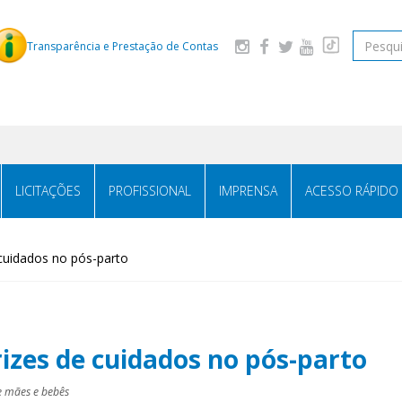
Pesquis
Transparência e Prestação de Contas
LICITAÇÕES
PROFISSIONAL
IMPRENSA
ACESSO RÁPIDO
 cuidados no pós-parto
izes de cuidados no pós-parto
de mães e bebês