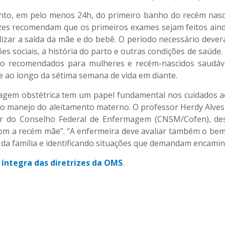
to, em pelo menos 24h, do primeiro banho do recém nasc
izes recomendam que os primeiros exames sejam feitos ain
izar a saída da mãe e do bebê. O período necessário dever
es sociais, a história do parto e outras condições de saúde.
ão recomendados para mulheres e recém-nascidos saudávei
 ao longo da sétima semana de vida em diante.
gem obstétrica tem um papel fundamental nos cuidados a
no manejo do aleitamento materno. O professor Herdy Alve
r do Conselho Federal de Enfermagem (CNSM/Cofen), de
om a recém mãe”. “A enfermeira deve avaliar também o bem
 da família e identificando situações que demandam encamin
a
íntegra das diretrizes da OMS
.