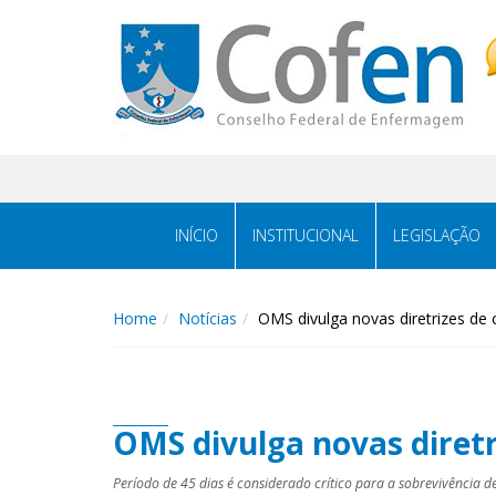
Acessar
Acessar
o
a
conteúdo
navegação
INÍCIO
INSTITUCIONAL
LEGISLAÇÃO
Home
Notícias
OMS divulga novas diretrizes de
OMS divulga novas diretr
Período de 45 dias é considerado crítico para a sobrevivência 