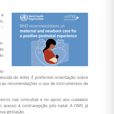
 e
o,
 –
m-
ão
ão
io
cida do leite). É preferível orientação sobre
ram as recomendações o uso de instrumentos de
ceiros nas consultas e no apoio aos cuidados
 acesso à contracepção pós-natal. A OMS já
ova gestação.