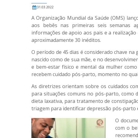
31.03.2022
A Organização Mundial da Saúde (OMS) lan
aos bebês nas primeiras seis semanas a
informações de apoio aos pais e a realização
aproximadamente 30 inéditos.
O período de 45 dias é considerado chave na g
nascido como de sua mãe, e no desenvolvimen
e bem-estar físico e mental da mulher com
recebem cuidado pós-parto, momento no qual
As diretrizes orientam sobre os cuidados co
para situações comuns no pós-parto, como dor
dieta laxativa, para tratamento de constipaç
triagem para identificar depressão pós-parto 
O documen
com o be
recomenda