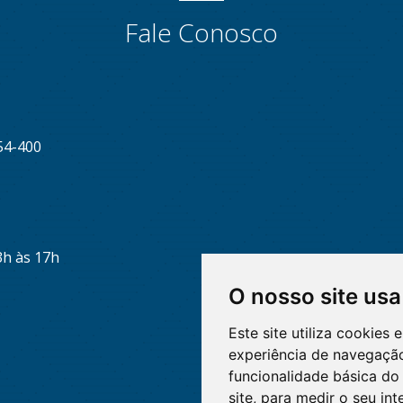
Fale Conosco
54-400
3h às 17h
O nosso site usa
Este site utiliza cookies
experiência de navegação
funcionalidade básica do 
site
,
para medir o seu int