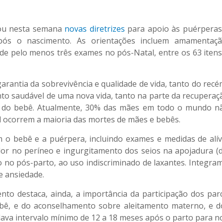
çou nesta semana
novas diretrizes
para apoio às puérperas
pós o nascimento. As orientações incluem amamentaçã
 de pelo menos três exames no pós-Natal, entre os 63 itens
arantia da sobrevivência e qualidade de vida, tanto do recé
to saudável de uma nova vida, tanto na parte da recuperaç
o do bebê. Atualmente, 30% das mães em todo o mundo n
 ocorrem a maioria das mortes de mães e bebês.
m o bebê e a puérpera, incluindo exames e medidas de alív
 no períneo e ingurgitamento dos seios na apojadura (des
ão no pós-parto, ao uso indiscriminado de laxantes. Integ
e ansiedade.
to destaca, ainda, a importância da participação dos par
bê, e do aconselhamento sobre aleitamento materno, e do
va intervalo mínimo de 12 a 18 meses após o parto para n