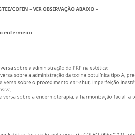
GTEE/COFEN – VER OBSERVAÇÃO ABAIXO –
lo enfermeiro
versa sobre a administração do PRP na estética;
ersa sobre a administração da toxina botulínica tipo A, pre
 versa sobre o procedimento ear-shut, imperfeição inest
siva;
versa sobre a endermoterapia, a harmonização facial, a to
stética foi criado pela portaria COFEN 0955/2021, obje