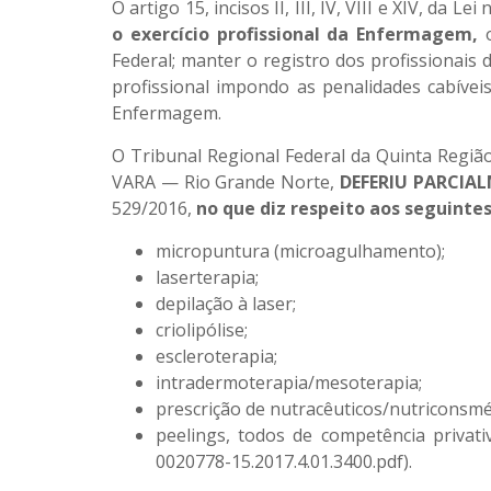
O artigo 15, incisos II, III, IV, VIII e XIV, da Lei
o exercício profissional da Enfermagem,
o
Federal; manter o registro dos profissionais 
profissional impondo as penalidades cabívei
Enfermagem.
O Tribunal Regional Federal da Quinta Regiã
VARA — Rio Grande Norte,
DEFERIU PARCIA
529/2016,
no que diz respeito aos seguint
micropuntura (microagulhamento);
laserterapia;
depilação à laser;
criolipólise;
escleroterapia;
intradermoterapia/mesoterapia;
prescrição de nutracêuticos/nutriconsmé
peelings, todos de competência privat
0020778-15.2017.4.01.3400.pdf).