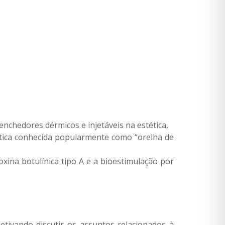
enchedores dérmicos e injetáveis na estética,
ética conhecida popularmente como “orelha de
xina botulínica tipo A e a bioestimulação por
tivando discutir os assuntos relacionados à