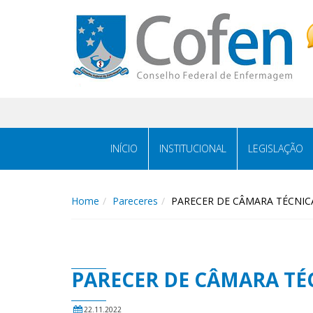
Acessar
Acessar
o
a
conteúdo
navegação
INÍCIO
INSTITUCIONAL
LEGISLAÇÃO
Home
Pareceres
PARECER DE CÂMARA TÉCNICA
PARECER DE CÂMARA TÉC
22.11.2022