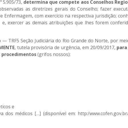
 nº 5.905/73,
determina que compete aos Conselhos Regiona
bservadas as diretrizes gerais do Conselho; fazer execu
de Enfermagem, com exercício na respectiva jurisdição; conh
s e, exercer as demais atribuições que lhes forem conferi
o — TRF5 Seção Judiciária do Rio Grande do Norte, por m
LMENTE
, tutela provisória de urgência, em 20/09/2017,
para
es procedimentos
(grifos nossos):
ticos e
iva dos médicos […] (disponível em: http:/www.cofen.gov.