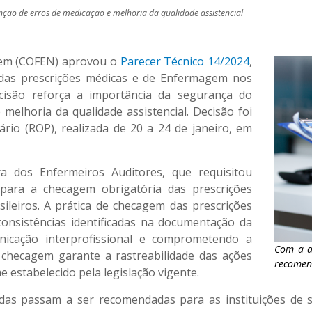
nção de erros de medicação e melhoria da qualidade assistencial
gem (COFEN) aprovou o
Parecer Técnico 14/2024
,
 das prescrições médicas e de Enfermagem nos
ecisão reforça a importância da segurança do
melhoria da qualidade assistencial. Decisão foi
rio (ROP), realizada de 20 a 24 de janeiro, em
ira dos Enfermeiros Auditores, que requisitou
 para a checagem obrigatória das prescrições
leiros. A prática de checagem das prescrições
onsistências identificadas na documentação da
nicação interprofissional e comprometendo a
Com a a
da checagem garante a rastreabilidade das ações
recomend
e estabelecido pela legislação vigente.
as passam a ser recomendadas para as instituições de 