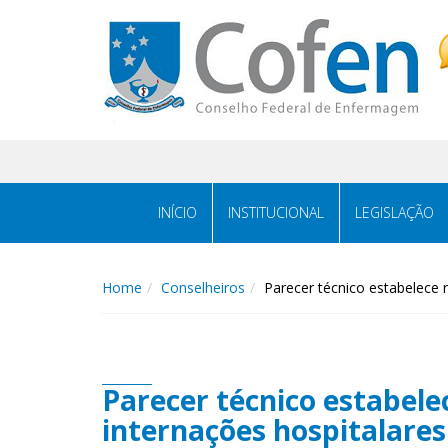
Acessar
Acessar
o
a
conteúdo
navegação
INÍCIO
INSTITUCIONAL
LEGISLAÇÃO
Home
Conselheiros
Parecer técnico estabelece 
Parecer técnico estabele
internações hospitalares