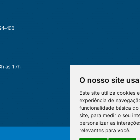
54-400
3h às 17h
O nosso site usa
Este site utiliza cookies
experiência de navegação
funcionalidade básica do 
site
,
para medir o seu int
personalizar as interaçõ
relevantes para você
.