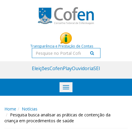
Acessar
Acessar
o
a
conteúdo
navegação
Transparência e Prestação de Contas
Pesquisar
Eleições
CofenPlay
Ouvidoria
SEI
Toggle
navigation
Home
Notícias
Pesquisa busca analisar as práticas de contenção da
criança em procedimentos de saúde