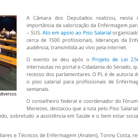
A Câmara dos Deputados realizou, nesta qu
importância da valorização da Enfermagem par
– SUS.
Ato em apoio ao Piso Salarial
organizado
cerca de 1500 profissionais, lideranças da E
audiência, transmitida ao vivo pela internet.
O evento se deu após o
Projeto de Lei 2.5
internautas no portal e-Cidadania do Senado, qu
recesso dos parlamentares. O PL é de autoria d
o piso salarial para profissionais de Enfer
semanais.
iversos
O conselheiro federal e coordenador do Fóru
Menezes, destacou que a luta pelo Piso Salaria
do, sobretudo a assistência em Saúde e o bem estar social
liares e Técnicos de Enfermagem (Anaten), Tonny Costa, res