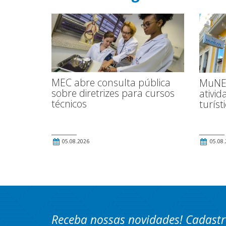
MEC abre consulta pública
MuNEA
sobre diretrizes para cursos
ativid
técnicos
turíst
05.08.2026
05.08.
Receba nossas novidades! Cadastr