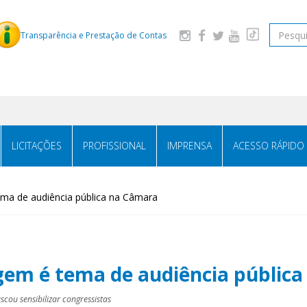
Pesquis
Transparência e Prestação de Contas
LICITAÇÕES
PROFISSIONAL
IMPRENSA
ACESSO RÁPIDO
ema de audiência pública na Câmara
agem é tema de audiência públic
ou sensibilizar congressistas