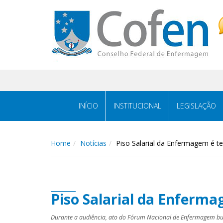
Acessar
Acessar
o
a
conteúdo
navegação
INÍCIO
INSTITUCIONAL
LEGISLAÇÃO
Home
Notícias
Piso Salarial da Enfermagem é t
Piso Salarial da Enferm
Durante a audiência, ato do Fórum Nacional de Enfermagem busc