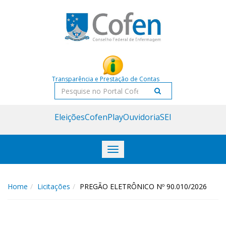
Acessar
Acessar
o
a
conteúdo
navegação
Transparência e Prestação de Contas
Pesquisar
Eleições
CofenPlay
Ouvidoria
SEI
Toggle
navigation
Home
Licitações
PREGÃO ELETRÔNICO Nº 90.010/2026