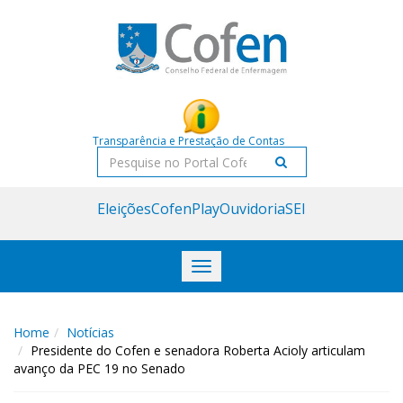
Acessar
Acessar
o
a
conteúdo
navegação
Transparência e Prestação de Contas
Pesquisar
Eleições
CofenPlay
Ouvidoria
SEI
Toggle
navigation
Home
Notícias
Presidente do Cofen e senadora Roberta Acioly articulam
avanço da PEC 19 no Senado