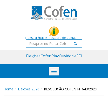
Acessar
Acessar
o
a
conteúdo
navegação
Transparência e Prestação de Contas
Pesquisar
Eleições
CofenPlay
Ouvidoria
SEI
Toggle
navigation
Home
Eleições 2020
RESOLUÇÃO COFEN Nº 643/2020