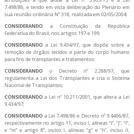
atribuições a que alude a Lei nº 5.905/73 e a Lei
7.498/86, e tendo em vista deliberação do Plenário em
sua reunião ordinária Nº 318, realizada em 02/05/2004;
CONSIDERANDO
a Constituição da República
Federativa do Brasil, nos artigos 197 e 199;
CONSIDERANDO
a Lei 9.434/97, que dispõe sobre a
remoção de órgãos tecidos e parte do corpo humano
para fins de transplantes e tratamentos;
CONSIDERANDO
o Decreto nº 2.268/97, que
regulamenta a Lei dos Transplantes e cria o Sistema
Nacional de Transplantes;
CONSIDERANDO
a Lei nº 10.211/2001, que altera a Lei
9.434/97;
CONSIDERANDO
a Lei 7.498/86 e Decreto nº 9.4406/87,
respectivamente no artigo 11, inciso I, alíneas “i”, “j”, “l”,
e “m” e artigo 8º, inciso I, alíneas “g” e “h”, inciso II,