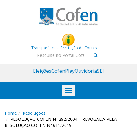
Acessar
Acessar
o
a
conteúdo
navegação
Transparência e Prestação de Contas
Pesquisar
Eleições
CofenPlay
Ouvidoria
SEI
Toggle
navigation
Home
Resoluções
RESOLUÇÃO COFEN Nº 292/2004 – REVOGADA PELA
RESOLUÇÃO COFEN Nº 611/2019